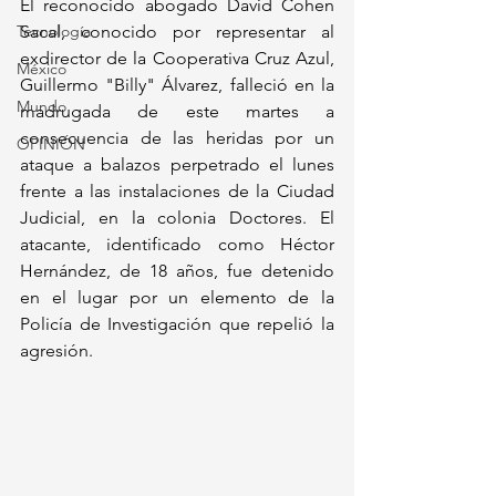
El reconocido abogado David Cohen 
Tecnología
Sacal, conocido por representar al 
exdirector de la Cooperativa Cruz Azul, 
México
Guillermo "Billy" Álvarez, falleció en la 
Mundo
madrugada de este martes a 
consecuencia de las heridas por un 
OPINIÓN
ataque a balazos perpetrado el lunes 
frente a las instalaciones de la Ciudad 
Judicial, en la colonia Doctores. El 
atacante, identificado como Héctor 
Hernández, de 18 años, fue detenido 
en el lugar por un elemento de la 
Policía de Investigación que repelió la 
agresión.