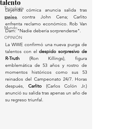
talento
Tecnología
Leyenda cómica anuncia salida tras 
pelea contra John Cena; Carlito 
México
enfrenta reclamo económico. Rob Van 
Mundo
Dam: "Nadie debería sorprenderse".  
OPINIÓN
La WWE confirmó una nueva purga de 
talentos con el 
despido sorpresivo de 
R-Truth
 (Ron Killings), figura 
emblemática de 53 años y rostro de 
momentos históricos como sus 53 
reinados del Campeonato 24/7. Horas 
después, 
Carlito
 (Carlos Colón Jr.) 
anunció su salida tras apenas un año de 
su regreso triunfal.  