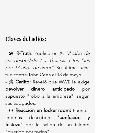
Claves del adiós: 
- 🎤 
R-Truth:
 Publicó en X: 
"Acabo de 
ser despedido (...). Gracias a los fans 
por 17 años de amor"
. Su última lucha 
fue contra John Cena el 18 de mayo.  
- 💰 
Carlito:
 Reveló que WWE le exige 
devolver dinero anticipado
 por 
supuesto "robo a la empresa", según 
sus abogados.  
- 🤼 
Reacción en locker room:
 Fuentes 
internas describen 
"confusión y 
tristeza"
 por la salida de un talento 
"querido por todos".  