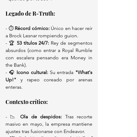
Legado de R-Truth:  
- ⏱️ 
Récord cómico:
 Único en hacer reír 
a Brock Lesnar rompiendo guion.  
- 🏆 
53 títulos 24/7:
 Rey de segmentos 
absurdos (como entrar a Royal Rumble 
con escalera pensando era Money in 
the Bank).  
- 🎧 
Icono cultural:
 Su entrada 
"What's 
Up!"
 y rapeo coreado por arenas 
enteras.  
Contexto crítico:  
- 📉 
Ola de despidos:
 Tras recorte 
masivo en mayo, la empresa mantiene 
ajustes tras fusionarse con Endeavor.  