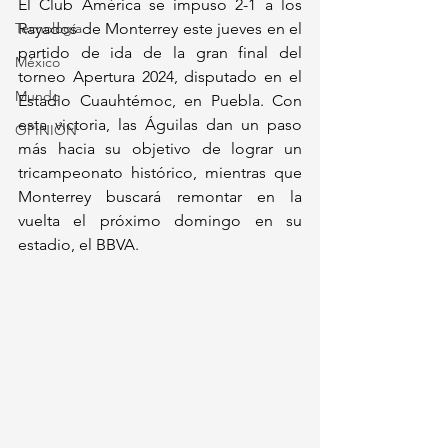
El Club América se impuso 2-1 a los 
Tecnología
Rayados de Monterrey este jueves en el 
partido de ida de la gran final del 
México
torneo Apertura 2024, disputado en el 
Mundo
Estadio Cuauhtémoc, en Puebla. Con 
esta victoria, las Águilas dan un paso 
OPINIÓN
más hacia su objetivo de lograr un 
tricampeonato histórico, mientras que 
Monterrey buscará remontar en la 
vuelta el próximo domingo en su 
estadio, el BBVA.