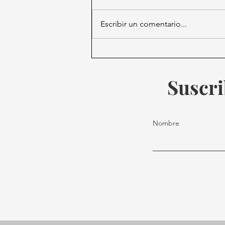
Escribir un comentario...
Messi Renueva con el Inter
Miami: Se Queda en Casa
Hasta 2028
Suscri
Nombre