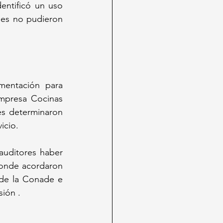
dentificó un uso 
es no pudieron 
entación para 
mpresa Cocinas 
s determinaron 
icio. 
uditores haber 
onde acordaron 
de la Conade e 
sión .