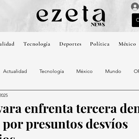
alidad
Tecnología
Deportes
Política
México
Actualidad
Tecnología
México
Mundo
O
2025
ara enfrenta tercera de
F por presuntos desvíos
ios