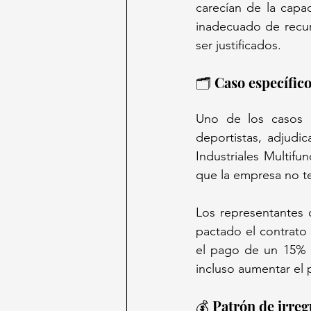
carecían de la capaci
inadecuado de recur
ser justificados.
🗂️ Caso específic
Uno de los casos m
deportistas, adjudi
Industriales Multif
que la empresa no ten
Los representantes 
pactado el contrato
el pago de un 15% d
incluso aumentar el p
💰 Patrón de irreg