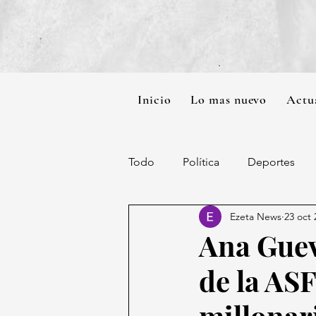
Inicio
Lo mas nuevo
Actu
Todo
Política
Deportes
Ezeta News
23 oct 
Ana Guev
de la AS
millonar