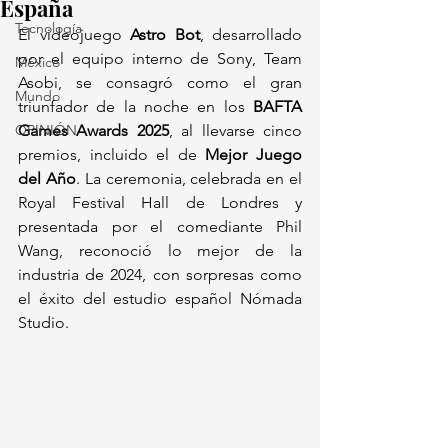
España
Tecnología
El videojuego 
Astro Bot
, desarrollado 
por el equipo interno de Sony, Team 
México
Asobi, se consagró como el gran 
Mundo
triunfador de la noche en los 
BAFTA 
OPINIÓN
Games Awards 2025
, al llevarse cinco 
premios, incluido el de 
Mejor Juego 
del Año
. La ceremonia, celebrada en el 
Royal Festival Hall de Londres y 
presentada por el comediante Phil 
Wang, reconoció lo mejor de la 
industria de 2024, con sorpresas como 
el éxito del estudio español Nómada 
Studio.  