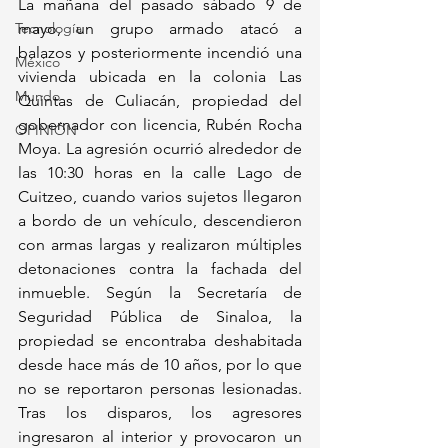
La mañana del pasado sábado 9 de 
Tecnología
mayo, un grupo armado atacó a 
balazos y posteriormente incendió una 
México
vivienda ubicada en la colonia Las 
Mundo
Quintas de Culiacán, propiedad del 
gobernador con licencia, Rubén Rocha 
OPINIÓN
Moya. La agresión ocurrió alrededor de 
las 10:30 horas en la calle Lago de 
Cuitzeo, cuando varios sujetos llegaron 
a bordo de un vehículo, descendieron 
con armas largas y realizaron múltiples 
detonaciones contra la fachada del 
inmueble. Según la Secretaría de 
Seguridad Pública de Sinaloa, la 
propiedad se encontraba deshabitada 
desde hace más de 10 años, por lo que 
no se reportaron personas lesionadas. 
Tras los disparos, los agresores 
ingresaron al interior y provocaron un 