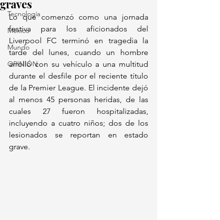
graves
Tecnología
Lo que comenzó como una jornada 
festiva para los aficionados del 
México
Liverpool FC terminó en tragedia la 
Mundo
tarde del lunes, cuando un hombre 
OPINIÓN
arrolló con su vehículo a una multitud 
durante el desfile por el reciente título 
de la Premier League. El incidente dejó 
al menos 45 personas heridas, de las 
cuales 27 fueron hospitalizadas, 
incluyendo a cuatro niños; dos de los 
lesionados se reportan en estado 
grave.