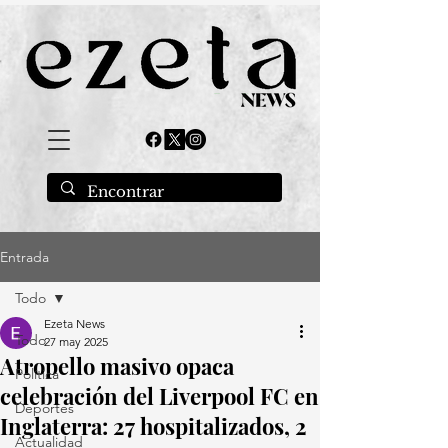
Entrada
Todo
Ezeta News
Todo
27 may 2025
Atropello masivo opaca
Política
celebración del Liverpool FC en
Deportes
Inglaterra: 27 hospitalizados, 2
Actualidad