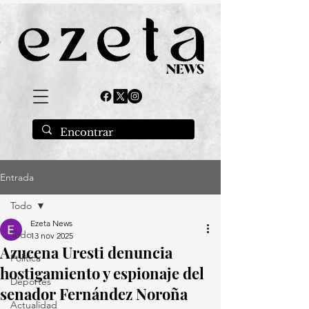
Entrada
Todo
Ezeta News
Todo
13 nov 2025
Azucena Uresti denuncia
Política
hostigamiento y espionaje del
Deportes
senador Fernández Noroña
Actualidad