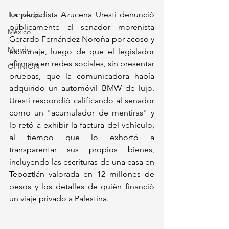
Tecnología
La periodista Azucena Uresti denunció 
públicamente al senador morenista 
México
Gerardo Fernández Noroña por acoso y 
Mundo
espionaje, luego de que el legislador 
afirmara en redes sociales, sin presentar 
OPINIÓN
pruebas, que la comunicadora había 
adquirido un automóvil BMW de lujo. 
Uresti respondió calificando al senador 
como un "acumulador de mentiras" y 
lo retó a exhibir la factura del vehículo, 
al tiempo que lo exhortó a 
transparentar sus propios bienes, 
incluyendo las escrituras de una casa en 
Tepoztlán valorada en 12 millones de 
pesos y los detalles de quién financió 
un viaje privado a Palestina.