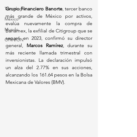
Tecnología
Grupo Financiero Banorte
, tercer banco 
más grande de México por activos, 
México
evalúa nuevamente la compra de 
Mundo
Banamex, la exfilial de Citigroup que se 
separó en 2023, confirmó su director 
OPINIÓN
general, 
Marcos Ramírez
, durante su 
más reciente llamada trimestral con 
inversionistas. La declaración impulsó 
un alza del 2.77% en sus acciones, 
alcanzando los 161.64 pesos en la Bolsa 
Mexicana de Valores (BMV).  