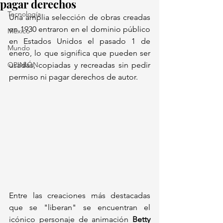
pagar derechos
Tecnología
Una amplia selección de obras creadas 
en 1930 entraron en el dominio público 
México
en Estados Unidos el pasado 1 de 
Mundo
enero, lo que significa que pueden ser 
OPINIÓN
usadas, copiadas y recreadas sin pedir 
permiso ni pagar derechos de autor. 
Entre las creaciones más destacadas 
que se "liberan" se encuentran el 
icónico personaje de animación 
Betty 