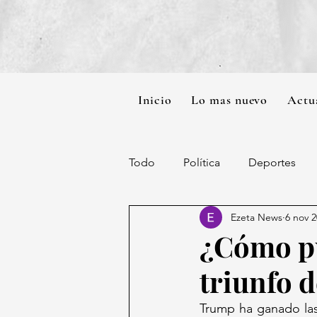
Inicio
Lo mas nuevo
Actu
Todo
Política
Deportes
Ezeta News
6 nov 
¿Cómo pu
triunfo 
Trump ha ganado las