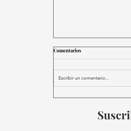
Comentarios
Escribir un comentario...
¿Cuando conocerán los
resultados de las elecciones
presidenciales en EE.UU.?
Suscri