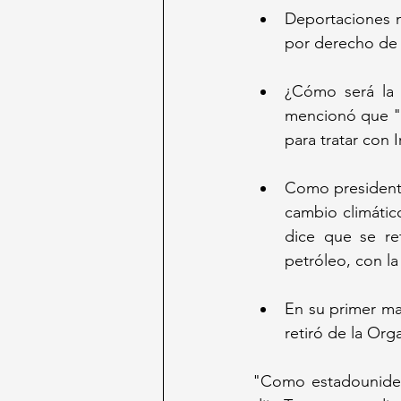
Deportaciones m
por derecho de 
¿Cómo será la 
mencionó que "p
para tratar con I
Como presidente
cambio climático
dice que se ret
petróleo, con l
En su primer ma
retiró de la Org
"Como estadouniden