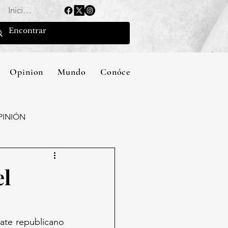
Iniciar sesión
Opinion
Mundo
Conócenos
PINIÓN
el
te republicano 