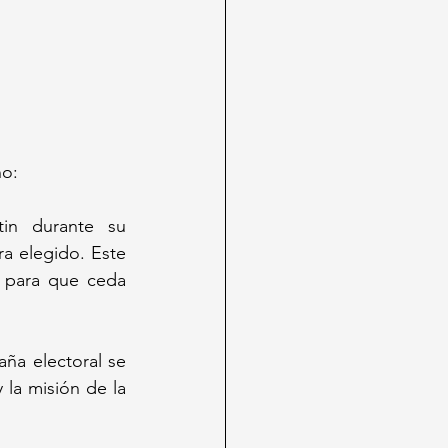
no:
in durante su 
a elegido. Este 
 para que ceda 
a electoral se 
la misión de la 