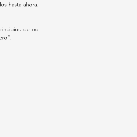
os hasta ahora. 
incipios de no 
ero”.