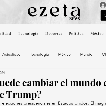
alidad
Tecnología
Deportes
Política
México
Actualidad
Tecnología
México
Mundo
O
2024
ede cambiar el mundo 
de Trump?
 elecciones presidenciales en Estados Unidos. El magna