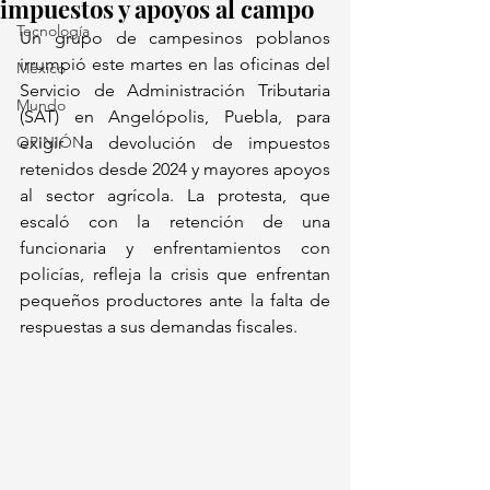
impuestos y apoyos al campo
Tecnología
Un grupo de campesinos poblanos 
irrumpió este martes en las oficinas del 
México
Servicio de Administración Tributaria 
Mundo
(SAT) en Angelópolis, Puebla, para 
OPINIÓN
exigir la devolución de impuestos 
retenidos desde 2024 y mayores apoyos 
al sector agrícola. La protesta, que 
escaló con la retención de una 
funcionaria y enfrentamientos con 
policías, refleja la crisis que enfrentan 
pequeños productores ante la falta de 
respuestas a sus demandas fiscales.  