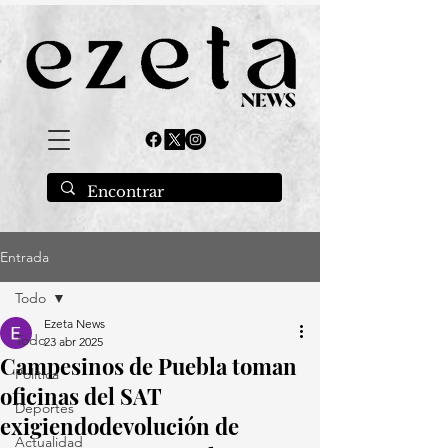
Entrada
Todo
Ezeta News
Todo
23 abr 2025
Campesinos de Puebla toman
Política
oficinas del SAT
Deportes
exigiendodevolución de
Actualidad