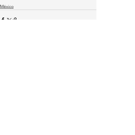
México
Ver todo
Entradas recientes