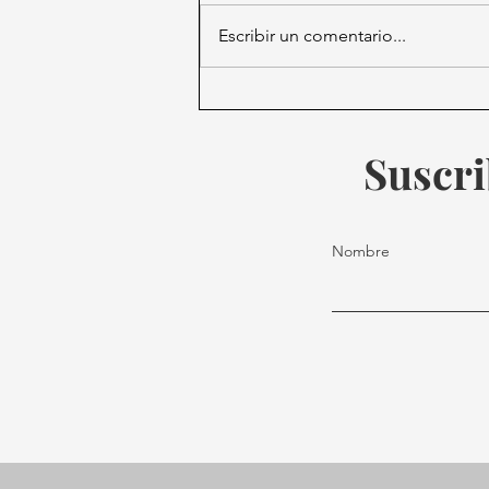
Escribir un comentario...
Perú estrena presidente: José
María Balcázar asume el
cargo.
Suscri
Nombre