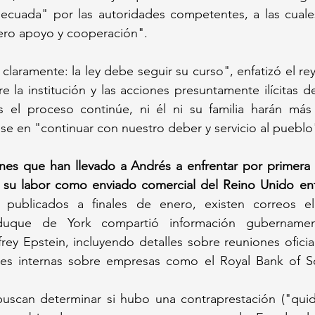
decuada" por las autoridades competentes, a las cuales
ero apoyo y cooperación". 
claramente: la ley debe seguir su curso", enfatizó el re
re la institución y las acciones presuntamente ilícitas 
s el proceso continúe, ni él ni su familia harán más 
e en "continuar con nuestro deber y servicio al pueblo
nes que han llevado a Andrés a enfrentar por primera 
 su labor como enviado comercial del Reino Unido ent
ublicados a finales de enero, existen correos ele
uque de York compartió información gubernament
frey Epstein, incluyendo detalles sobre reuniones oficial
es internas sobre empresas como el Royal Bank of Sc
buscan determinar si hubo una contraprestación ("quid