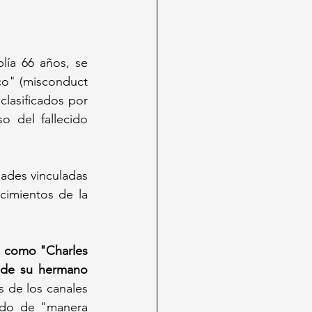
ía 66 años, se 
o" (misconduct 
lasificados por 
 del fallecido 
ades vinculadas 
imientos de la 
o como "Charles 
 de su hermano 
s de los canales 
ado de "manera 