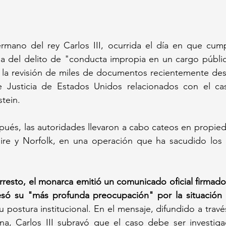
rmano del rey Carlos III, ocurrida el día en que cumpl
ha del delito de "conducta impropia en un cargo públic
ras la revisión de miles de documentos recientemente desc
Justicia de Estados Unidos relacionados con el caso
stein.
ués, las autoridades llevaron a cabo cateos en propied
hire y Norfolk, en una operación que ha sacudido los c
rresto, el monarca emitió un comunicado oficial firmad
esó su "más profunda preocupación" por la situación
su postura institucional. En el mensaje, difundido a travé
ona, Carlos III subrayó que el caso debe ser investig