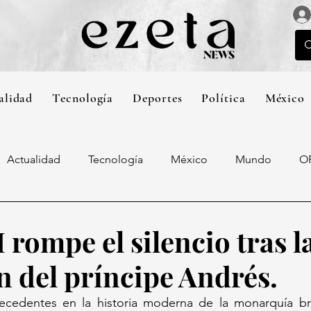
alidad
Tecnología
Deportes
Política
México
Actualidad
Tecnología
México
Mundo
O
I rompe el silencio tras l
n del príncipe Andrés.
cedentes en la historia moderna de la monarquía bri