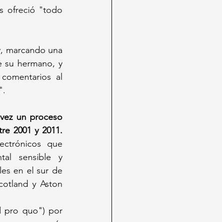
 ofreció "todo 
y, marcando una 
de su hermano, y 
comentarios al 
".
vez un proceso 
re 2001 y 2011.
ctrónicos que 
al sensible y 
es en el sur de 
otland y Aston 
 pro quo") por 