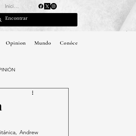
Iniciar sesión
Opinion
Mundo
Conócenos
PINIÓN
a
tánica, Andrew 