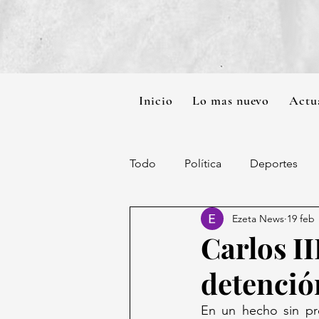
Inicio
Lo mas nuevo
Actu
Todo
Política
Deportes
Ezeta News
19 feb
Carlos II
detenció
En un hecho sin pre