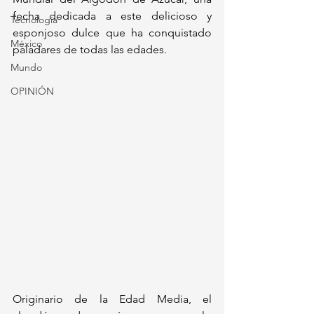
fecha dedicada a este delicioso y 
Tecnología
esponjoso dulce que ha conquistado 
México
paladares de todas las edades. 
Mundo
OPINIÓN
Originario de la Edad Media, el 