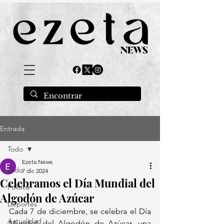
Entrada
Todo
Ezeta News
Todo
7 dic 2024
Celebramos el Día Mundial del
Política
Algodón de Azúcar
Deportes
Cada 7 de diciembre, se celebra el Día 
Actualidad
Mundial del Algodón de Azúcar, una 