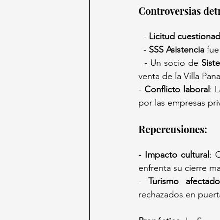
Controversias detr
  - 
Licitud cuestiona
  - 
SSS Asistencia
 fu
  - Un socio de 
Sist
venta de la Villa Pan
- 
Conflicto laboral
: 
por las empresas pri
Repercusiones:  
- 
Impacto cultural
: 
enfrenta su cierre m
- 
Turismo afectado
rechazados en puerta