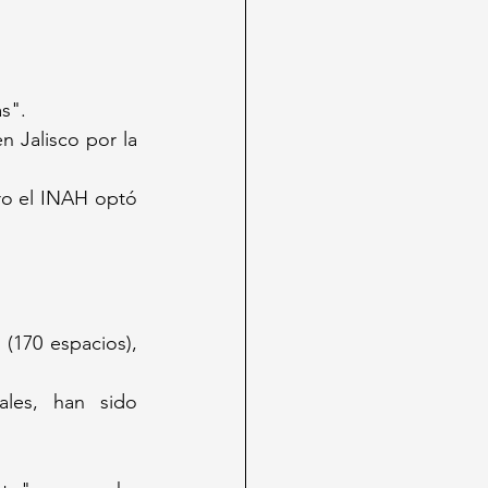
s".  
 Jalisco por la 
ro el INAH optó 
170 espacios), 
ales, han sido 