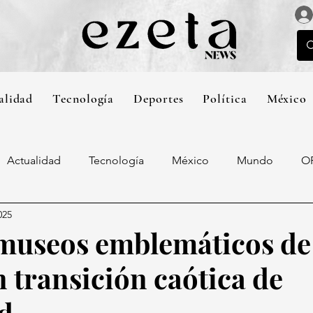
alidad
Tecnología
Deportes
Política
México
Actualidad
Tecnología
México
Mundo
O
025
museos emblemáticos de
transición caótica de
d