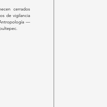
necen cerrados 
s de vigilancia 
 Antropología —
pultepec.