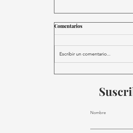
Comentarios
Escribir un comentario...
Turismo ecológico y
actividades culturales
marcan el Día Mundial del
Suscri
Medio Ambiente en México
Nombre