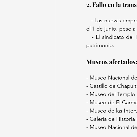
2. Fallo en la trans
   - Las nuevas empresas incumplieron al no desplegar suficiente personal capacitado desde 
el 1 de junio, pese 
   - El sindicato del INAH denuncia que los guardias carecen de formación para resguardar 
patrimonio.  
Museos afectados:
- Museo Nacional de
- Castillo de Chapul
- Museo del Templo 
- Museo de El Carme
- Museo de las Inter
- Galería de Historia
- Museo Nacional de