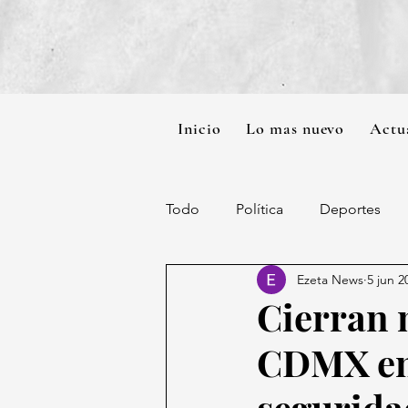
Inicio
Lo mas nuevo
Actu
Todo
Política
Deportes
Ezeta News
5 jun 2
Cierran 
CDMX en 
segurida