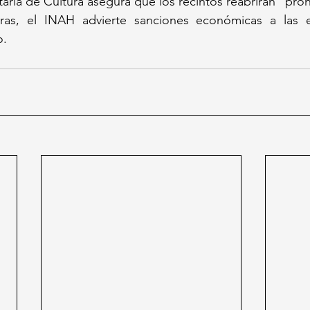
taría de Cultura asegura que los recintos reabrirán "pron
ras, el INAH advierte sanciones económicas a las e
o.