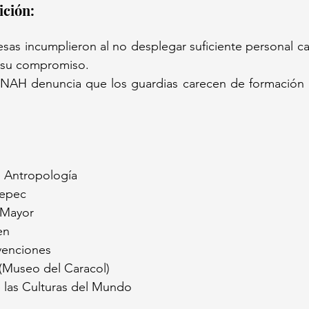
ición:  
a su compromiso.  
 
 Antropología  
tepec  
Mayor  
n  
venciones  
 (Museo del Caracol)  
 las Culturas del Mundo  