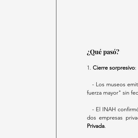
¿Qué pasó?  
1. 
Cierre sorpresivo
: 
   - Los museos emitieron comunicados el 3 y 4 de junio anunciando cierres "por causas de 
fuerza mayor" sin fec
   - El INAH confirmó que se debe a la transición entre la Policía Auxiliar (30 años a cargo) y 
dos empresas priva
Privada
.  