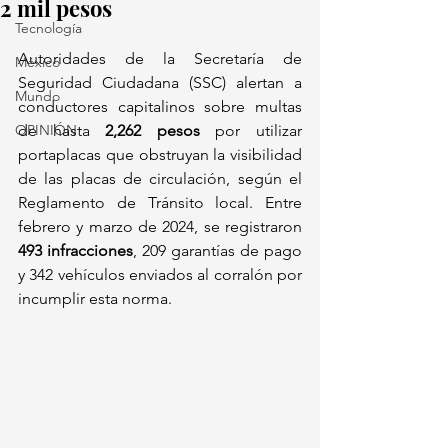
2 mil pesos
Tecnología
Autoridades de la Secretaría de 
México
Seguridad Ciudadana (SSC) alertan a 
Mundo
conductores capitalinos sobre multas 
OPINIÓN
de hasta 
2,262 pesos
 por utilizar 
portaplacas que obstruyan la visibilidad 
de las placas de circulación, según el 
Reglamento de Tránsito local. Entre 
febrero y marzo de 2024, se registraron 
493 infracciones
, 209 garantías de pago 
y 342 vehículos enviados al corralón por 
incumplir esta norma.  