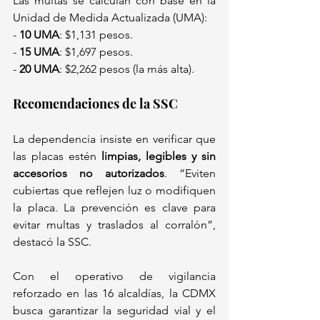
Las multas se calculan con base en la 
Unidad de Medida Actualizada (UMA):  
- 
10 UMA
: $1,131 pesos.  
- 
15 UMA
: $1,697 pesos.  
- 
20 UMA
: $2,262 pesos (la más alta).  
Recomendaciones de la SSC
La dependencia insiste en verificar que 
las placas estén 
limpias, legibles y sin 
accesorios no autorizados
. “Eviten 
cubiertas que reflejen luz o modifiquen 
la placa. La prevención es clave para 
evitar multas y traslados al corralón”, 
destacó la SSC.  
Con el operativo de vigilancia 
reforzado en las 16 alcaldías, la CDMX 
busca garantizar la seguridad vial y el 