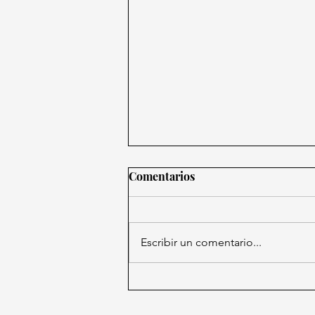
Comentarios
Escribir un comentario...
El pato Merlín: la sensación
viral que conquista el