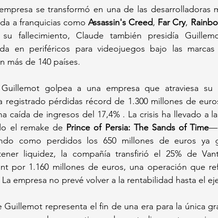
empresa se transformó en una de las desarrolladoras m
da a franquicias como 
Assassin's Creed
, 
Far Cry
, 
Rainbo
 su fallecimiento, Claude también presidía Guillemo
da en periféricos para videojuegos bajo las marcas 
n más de 140 países.
e Guillemot golpea a una empresa que atraviesa su
ha registrado pérdidas récord de 1.300 millones de euros 
na caída de ingresos del 17,4% . La crisis ha llevado a l
do el remake de 
Prince of Persia: The Sands of Time
— 
endo como perdidos los 650 millones de euros ya g
tener liquidez, la compañía transfirió el 25% de Vant
nt por 1.160 millones de euros, una operación que refl
 La empresa no prevé volver a la rentabilidad hasta el eje
Guillemot representa el fin de una era para la única gra