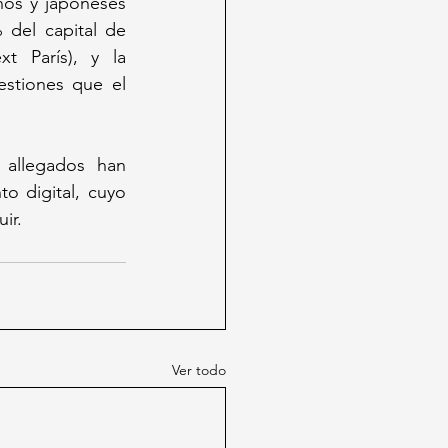
os y japoneses 
del capital de 
 París), y la 
stiones que el 
 allegados han 
o digital, cuyo 
ir.
Ver todo