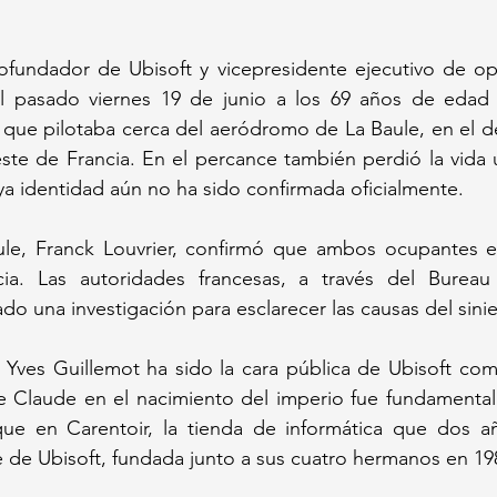
ofundador de Ubisoft y vicepresidente ejecutivo de ope
el pasado viernes 19 de junio a los 69 años de edad al
 que pilotaba cerca del aeródromo de La Baule, en el d
oeste de Francia. En el percance también perdió la vida u
a identidad aún no ha sido confirmada oficialmente. 
ule, Franck Louvrier, confirmó que ambos ocupantes er
cia. Las autoridades francesas, a través del Bureau
ado una investigación para esclarecer las causas del sinie
ves Guillemot ha sido la cara pública de Ubisoft co
e Claude en el nacimiento del imperio fue fundamental.
que en Carentoir, la tienda de informática que dos a
se de Ubisoft, fundada junto a sus cuatro hermanos en 19