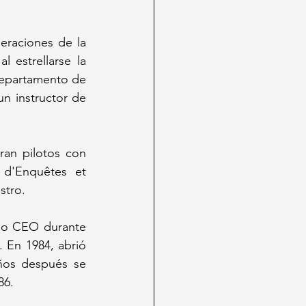
raciones de la 
 estrellarse la 
epartamento de 
n instructor de 
an pilotos con 
 d'Enquêtes et 
stro.
mo CEO durante 
 En 1984, abrió 
ños después se 
86. 