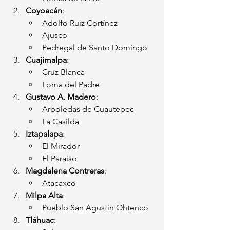
Coyoacán
:
Adolfo Ruiz Cortínez
Ajusco
Pedregal de Santo Domingo
Cuajimalpa
:
Cruz Blanca
Loma del Padre
Gustavo A. Madero
:
Arboledas de Cuautepec
La Casilda
Iztapalapa
:
El Mirador
El Paraíso
Magdalena Contreras
:
Atacaxco
Milpa Alta
:
Pueblo San Agustín Ohtenco
Tláhuac
: