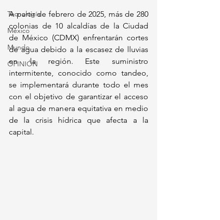
Tecnología
A partir de febrero de 2025, más de 280 
colonias de 10 alcaldías de la Ciudad 
México
de México (CDMX) enfrentarán cortes 
Mundo
de agua debido a la escasez de lluvias 
en la región. Este suministro 
OPINIÓN
intermitente, conocido como tandeo, 
se implementará durante todo el mes 
con el objetivo de garantizar el acceso 
al agua de manera equitativa en medio 
de la crisis hídrica que afecta a la 
capital.