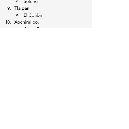
Selene
Tlalpan
:
El Colibrí
Xochimilco
:
Cristo Rey
Para ver el listado completo de las 284 
colonias afectadas, se puede consultar 
el documento oficial publicado en la 
Gaceta de la CDMX.
México
Ver todo
Entradas recientes