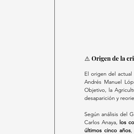
⚠️ Origen de la cr
El origen del actua
Andrés Manuel Lópe
Objetivo, la Agricu
desaparición y reor
Según análisis del 
Carlos Anaya, 
los c
últimos cinco años
,