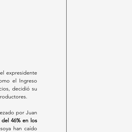
l expresidente 
omo el Ingreso 
ios, decidió su 
productores.
ezado por Juan 
del 46% en los 
 soya han caído 