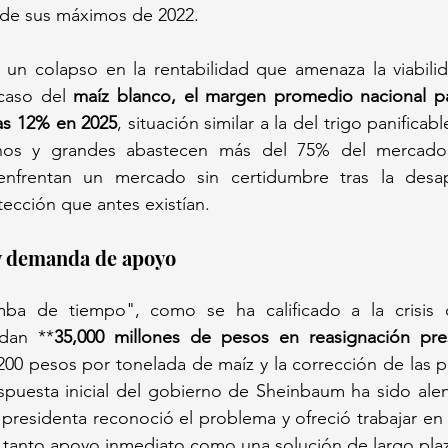
de sus máximos de 2022.
o un colapso en la rentabilidad que amenaza la viabili
caso del 
maíz blanco, el margen promedio nacional p
as 12% en 2025
, situación similar a la del trigo panificab
nos y grandes abastecen más del 75% del mercado 
enfrentan un mercado sin certidumbre tras la desap
ección que antes existían.
 y demanda de apoyo
ba de tiempo", como se ha calificado a la crisis d
dan **
35,000 millones de pesos en reasignación pre
00 pesos por tonelada de maíz y la corrección de las pol
espuesta inicial del gobierno de Sheinbaum ha sido alen
a presidenta reconoció el problema y ofreció trabajar en
a tanto apoyo inmediato como una solución de largo pla