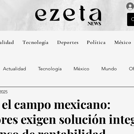
alidad
Tecnología
Deportes
Política
México
Actualidad
Tecnología
México
Mundo
O
2025
n el campo mexicano:
res exigen solución inte
apso de rentabilidad