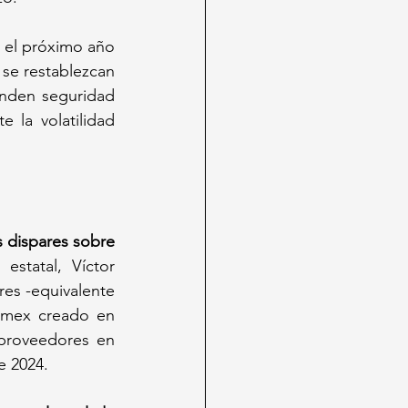
 el próximo año 
se restablezcan 
nden seguridad 
 la volatilidad 
s dispares sobre 
estatal, Víctor 
es -equivalente 
emex creado en 
proveedores en 
e 2024.