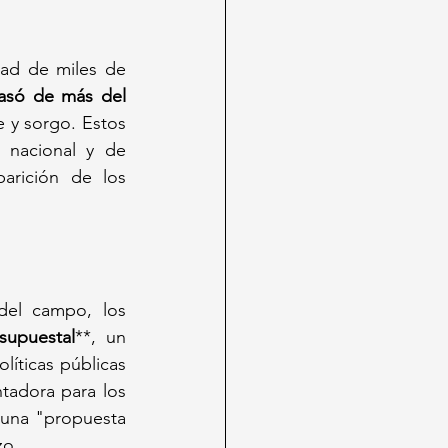
dad de miles de 
asó de más del 
le y sorgo. Estos 
nacional y de 
arición de los 
el campo, los 
supuestal
**, un 
íticas públicas 
tadora para los 
 una "propuesta 
zo.