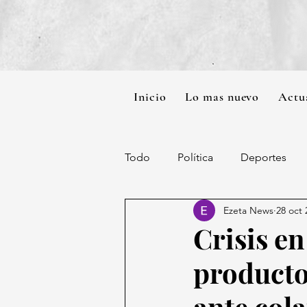
Inicio
Lo mas nuevo
Actu
Todo
Política
Deportes
Ezeta News
28 oct 
Crisis e
producto
ante col