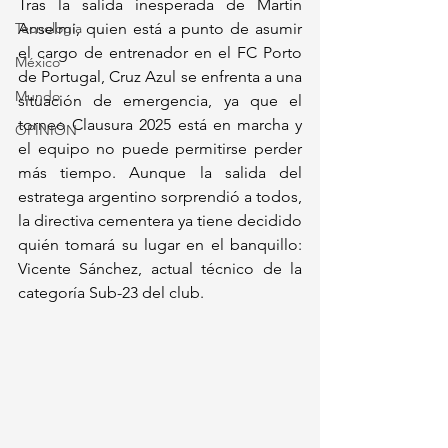
Tras la salida inesperada de Martín 
Tecnología
Anselmi, quien está a punto de asumir 
el cargo de entrenador en el FC Porto 
México
de Portugal, Cruz Azul se enfrenta a una 
Mundo
situación de emergencia, ya que el 
torneo Clausura 2025 está en marcha y 
OPINIÓN
el equipo no puede permitirse perder 
más tiempo. Aunque la salida del 
estratega argentino sorprendió a todos, 
la directiva cementera ya tiene decidido 
quién tomará su lugar en el banquillo: 
Vicente Sánchez, actual técnico de la 
categoría Sub-23 del club.