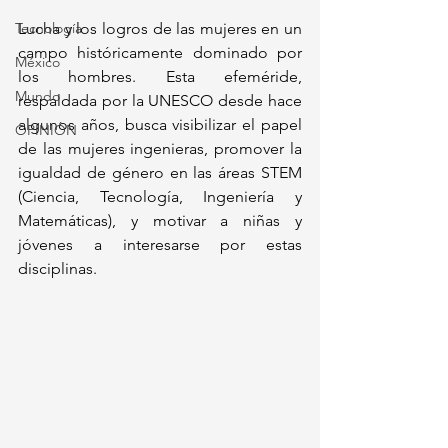
Tecnología
Lucha y los logros de las mujeres en un 
campo históricamente dominado por 
México
los hombres. Esta efeméride, 
Mundo
respaldada por la UNESCO desde hace 
algunos años, busca visibilizar el papel 
OPINIÓN
de las mujeres ingenieras, promover la 
igualdad de género en las áreas STEM 
(Ciencia, Tecnología, Ingeniería y 
Matemáticas), y motivar a niñas y 
jóvenes a interesarse por estas 
disciplinas.