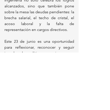
Ingeniería no solo celebra los logros 
alcanzados, sino que también pone 
sobre la mesa las deudas pendientes: la 
brecha salarial, el techo de cristal, el 
acoso laboral y la falta de 
representación en cargos directivos.
Este 23 de junio es una oportunidad 
para reflexionar, reconocer y seguir 
impulsando políticas y acciones que 
permitan a más mujeres no solo entrar, 
sino también prosperar en el mundo de 
la ingeniería.
Porque cuando una mujer avanza, no lo 
hace sola: abre camino para muchas 
más.
Actualidad