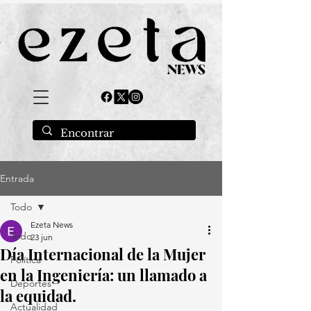
Entrada
Todo
Ezeta News
Todo
23 jun
Día Internacional de la Mujer
Política
en la Ingeniería: un llamado a
Deportes
la equidad.
Actualidad