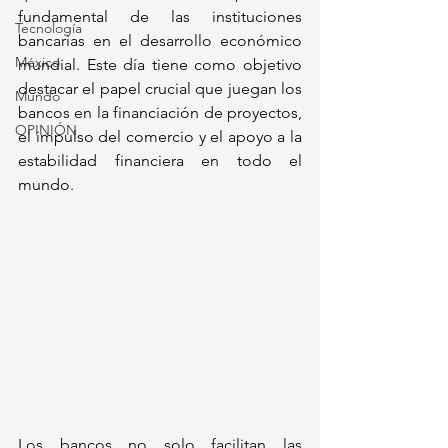
fundamental de las instituciones 
Tecnología
bancarias en el desarrollo económico 
México
mundial. Este día tiene como objetivo 
destacar el papel crucial que juegan los 
Mundo
bancos en la financiación de proyectos, 
OPINIÓN
el impulso del comercio y el apoyo a la 
estabilidad financiera en todo el 
mundo.
Los bancos no solo facilitan las 