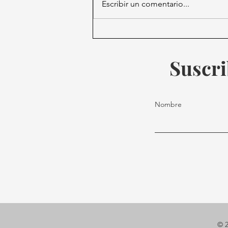
Escribir un comentario...
Liberan a “Profe” Ibáñez y
camarógrafo; detenidos en
Sudáfrica.
Suscri
Nombre
© 2