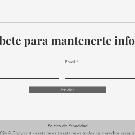
Abaten a tirador frente a la
Muer
Casa Blanca.
Elev
falle
bete para mantenerte in
Email
Enviar
Política de Privacidad
024 © Copyright - ezeta news / ezeta news toldos los derechos reserv