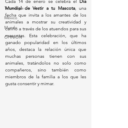
Cada 14 de enero se celebra el 
Día 
Tecnología
Mundial de Vestir a tu Mascota
, una 
fecha que invita a los amantes de los 
México
animales a mostrar su creatividad y 
Mundo
cariño a través de los atuendos para sus 
mascotas. Esta celebración, que ha 
OPINIÓN
ganado popularidad en los últimos 
años, destaca la relación única que 
muchas personas tienen con sus 
animales, tratándolos no solo como 
compañeros, sino también como 
miembros de la familia a los que les 
gusta consentir y mimar.