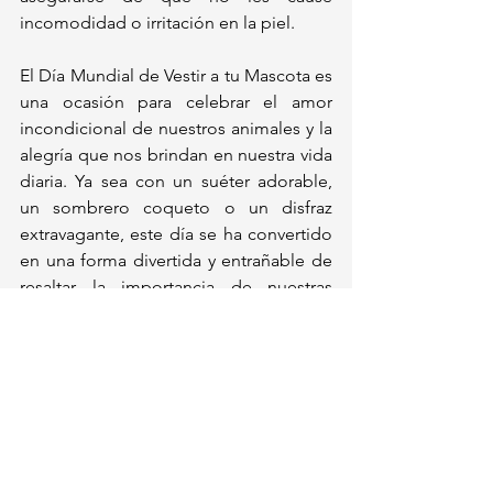
incomodidad o irritación en la piel.
El Día Mundial de Vestir a tu Mascota es 
una ocasión para celebrar el amor 
incondicional de nuestros animales y la 
alegría que nos brindan en nuestra vida 
diaria. Ya sea con un suéter adorable, 
un sombrero coqueto o un disfraz 
extravagante, este día se ha convertido 
en una forma divertida y entrañable de 
resaltar la importancia de nuestras 
mascotas en el hogar.
Así que, si eres de los que disfrutan ver 
a tu amigo peludo lucir espectacular, 
no olvides celebrar este 14 de enero 
con un atuendo único y unas cuantas 
fotos para inmortalizar el momento. 