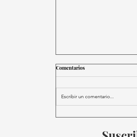
Comentarios
Escribir un comentario...
Nintendo demanda a EU por
aranceles "ilegales" de
Trump y exige devolución.
Suscri