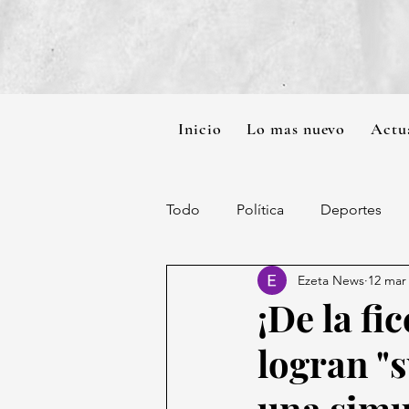
Inicio
Lo mas nuevo
Actu
Todo
Política
Deportes
Ezeta News
12 mar
¡De la fi
logran "
una simu