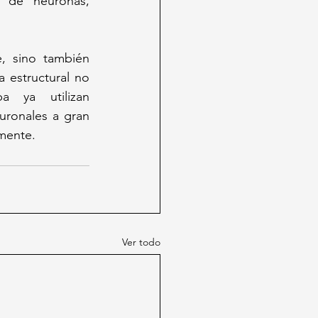
 de neuronas, 
, sino también 
estructural no 
a ya utilizan 
ronales a gran 
 mente.
Ver todo