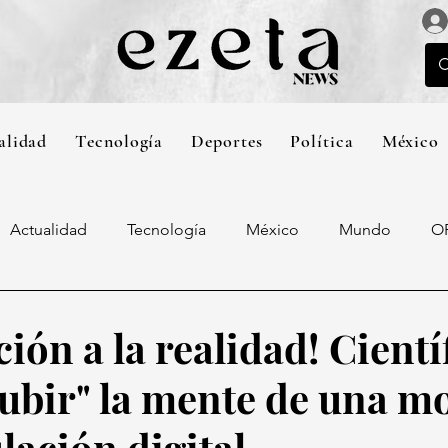
alidad
Tecnología
Deportes
Política
México
Actualidad
Tecnología
México
Mundo
O
cción a la realidad! Cientí
subir" la mente de una m
lación digital