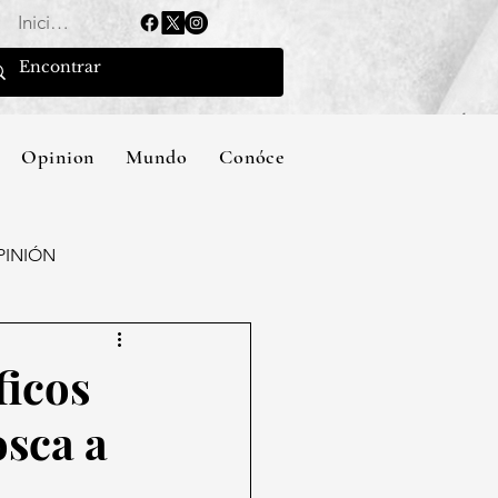
Iniciar sesión
Opinion
Mundo
Conócenos
PINIÓN
ficos
osca a