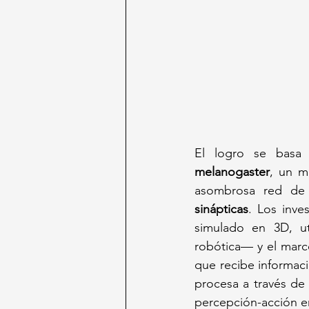
El logro se basa
melanogaster
, un m
asombrosa red de
sinápticas
. Los inve
simulado en 3D, u
robótica— y el marc
que recibe informació
procesa a través de 
percepción-acción e