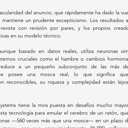
acularidad del anuncio, que rápidamente ha dado la vuel
a mantiene un prudente escepticismo. Los resultados a
revista con revisión por pares, y los propios cread
ativas en su modelo técnico. 
 aunque basado en datos reales, utiliza neuronas simp
nternos cruciales como el hambre o cambios hormonal
reduce a un pequeño subconjunto de las más de 
ue posee una mosca real, lo que significa que,
 reconocibles, su riqueza y complejidad están lejos 
ystems tiene la mira puesta en desafíos mucho mayor
esta tecnología para emular el cerebro de un ratón, qu
ronas —560 veces más que una mosca— en un plazo de