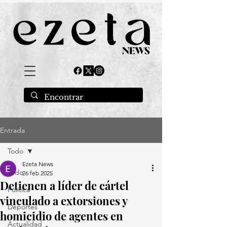
Entrada
Todo
Ezeta News
Todo
26 feb 2025
Detienen a líder de cártel
Política
vinculado a extorsiones y
Deportes
homicidio de agentes en
Actualidad