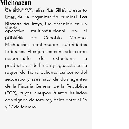
Michoacán
Tecnología
Gerardo “V”, alias 
‘La Silla’
, presunto 
líder de la organización criminal 
Los 
México
Blancos de Troya
, fue detenido en un 
Mundo
operativo multinstitucional en el 
OPINIÓN
poblado de Cenobio Moreno, 
Michoacán, confirmaron autoridades 
federales. El sujeto es señalado como 
responsable de extorsionar a 
productores de limón y aguacate en la 
región de Tierra Caliente, así como del 
secuestro y asesinato de dos agentes 
de la Fiscalía General de la República 
(FGR), cuyos cuerpos fueron hallados 
con signos de tortura y balas entre el 16 
y 17 de febrero.