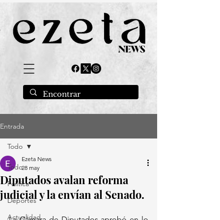
Entrada
Todo
Ezeta News
Todo
28 may
Diputados avalan reforma
Política
judicial y la envían al Senado.
Deportes
Actualidad
La Cámara de Diputados aprobó en lo 