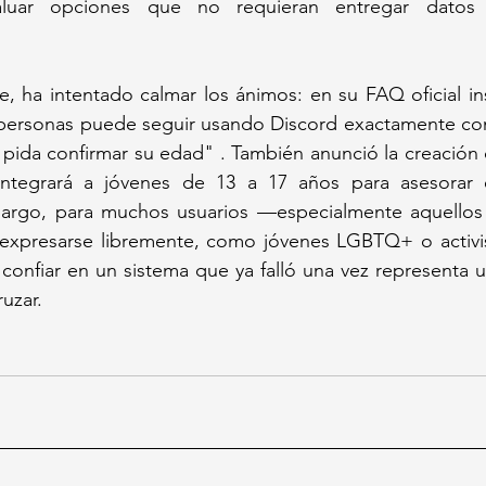
uar opciones que no requieran entregar datos b
e, ha intentado calmar los ánimos: en su FAQ oficial ins
 personas puede seguir usando Discord exactamente com
 pida confirmar su edad" . También anunció la creación
ntegrará a jóvenes de 13 a 17 años para asesorar e
bargo, para muchos usuarios —especialmente aquello
expresarse libremente, como jóvenes LGBTQ+ o activis
onfiar en un sistema que ya falló una vez representa u
uzar.