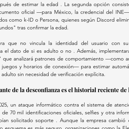
ués de estimar la edad . La segunda opción consiste
cumento oficial —para México, la credencial del INE—
dos como k-ID o Persona, quienes según Discord elimina
ndos" tras confirmar la edad. 
ra que no vincula la identidad del usuario con su
 el dato de si es adulto o no . Además, implementará
" que analizará patrones de comportamiento —como an
n juegos y horarios de conexión— para estimar automát
 adulto sin necesidad de verificación explícita.
25, un ataque informático contra el sistema de atenció
e 70 mil identificaciones oficiales, selfies y otra infor
bían solicitado soporte . Aunque la empresa cambió 
o esquema es más seguro, organizaciones como la Elect