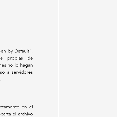
en by Default", 
s propias de 
nes no lo hagan 
o a servidores 
.
ctamente en el 
arta el archivo 