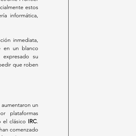
cialmente estos 
ía informática, 
ión inmediata, 
 en un blanco 
 expresado su 
pedir que roben 
" aumentaron un 
r plataformas 
 el clásico 
IRC
. 
 han comenzado 