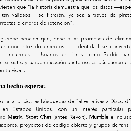
vierten que "la historia demuestra que los datos —espe
tan valiosos— se filtrarán, ya sea a través de pirater
rrectas o errores de retención". 
guridad señalan que, pese a las promesas de eliminac
que concentre documentos de identidad se convierte
erdelincuentes . Usuarios en foros como Reddit han
 tu rostro y tu identificación a internet es básicamente 
en tu vida".
ha hecho esperar.
or al anuncio, las búsquedas de "alternativas a Discord
 en Estados Unidos, con un interés particular po
mo 
Matrix
, 
Stoat Chat
 (antes Revolt), 
Mumble
 e incluso
dores, proyectos de código abierto y grupos de fans