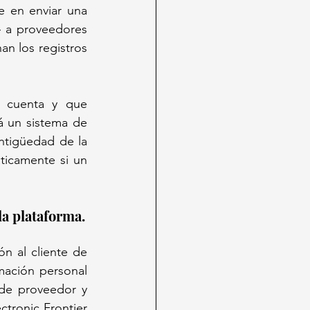
 en enviar una 
 a proveedores 
n los registros 
 cuenta y que 
 un sistema de 
tigüedad de la 
icamente si un 
El principal detonante de la desconfianza es el historial reciente de la plataforma. 
n al cliente de 
mación personal 
de proveedor y 
ronic Frontier 