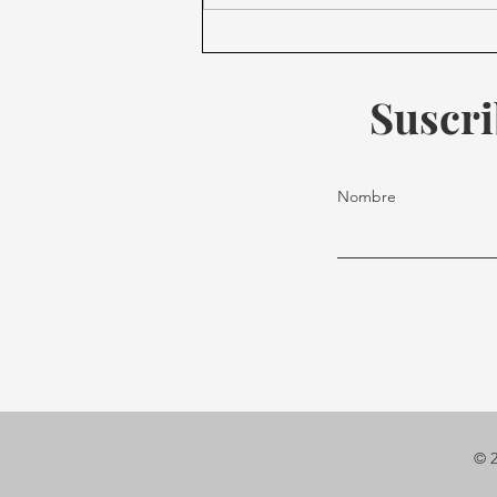
State of Play sorprende con
el regreso de Kratos.
Suscri
Nombre
© 2