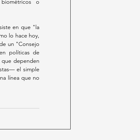
iométricos o 
iste en que "la 
o lo hace hoy, 
 de un "Consejo 
n políticas de 
s que dependen 
tas— el simple 
na línea que no 