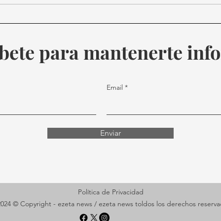
Día Mundial de la Radio:
Elon
Celebrando el poder de la
xAI,
conexión y la diversidad
1.25 
bete para mantenerte in
envia
Email
Enviar
Política de Privacidad
024 © Copyright - ezeta news / ezeta news toldos los derechos reserv