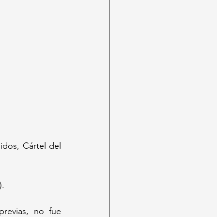
dos, Cártel del 
.  
revias, no fue 