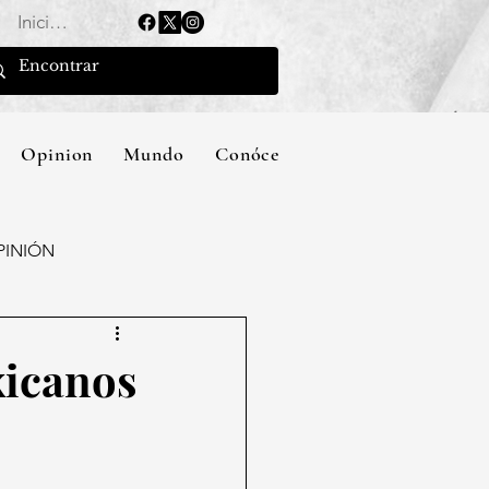
Iniciar sesión
Opinion
Mundo
Conócenos
PINIÓN
xicanos