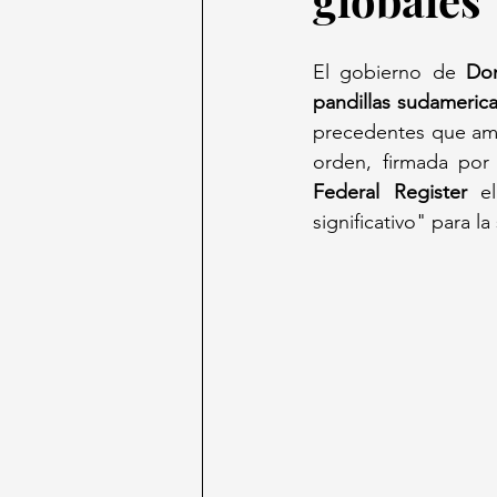
El gobierno de 
Do
pandillas sudameric
precedentes que ampl
Federal Register
 e
significativo" para l