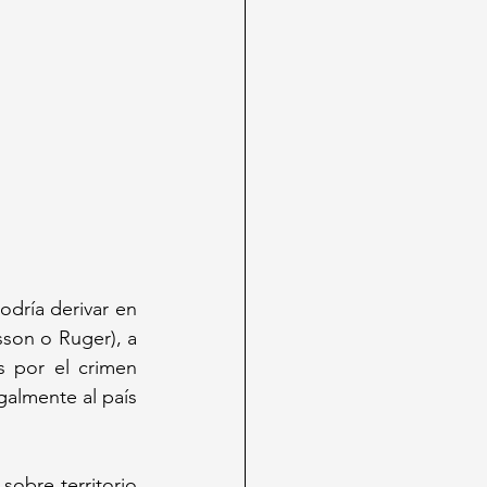
dría derivar en 
on o Ruger), a 
 por el crimen 
almente al país 
 sobre territorio 