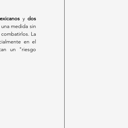
mexicanos
 y 
dos 
 una medida sin 
combatirlos. La 
orden, firmada por Trump el primer día de su mandato y publicada oficialmente en el 
an un "riesgo 
  