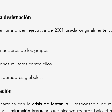
a designación 
n una orden ejecutiva de 2001 usada originalmente co
inancieros de los grupos.  
nes militares contra ellos.  
olaboradores globales.  
ación 
cárteles con la 
crisis de fentanilo
 —responsable de mi
y la 
migración irregular
, que alcanzó récords bajo el 