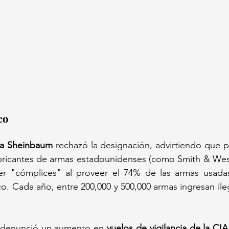
co
ia Sheinbaum
 rechazó la designación, advirtiendo que po
ricantes de armas estadounidenses (como Smith & Wess
r "cómplices" al proveer el 74% de las armas usadas
. Cada año, entre 200,000 y 500,000 armas ingresan ileg
denunció un aumento en 
vuelos de vigilancia de la CIA