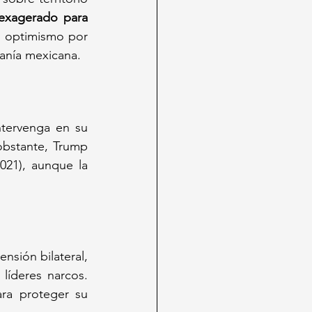
exagerado para 
o optimismo por 
anía mexicana.  
tervenga en su 
obstante, Trump 
21), aunque la 
nsión bilateral, 
líderes narcos. 
ra proteger su 