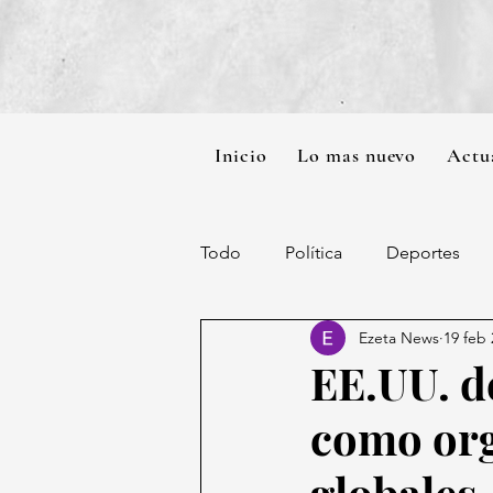
Inicio
Lo mas nuevo
Actu
Todo
Política
Deportes
Ezeta News
19 feb
EE.UU. d
como org
globales