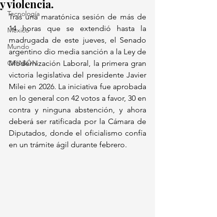
y violencia.
Tecnología
Tras una maratónica sesión de más de 
14 horas que se extendió hasta la 
México
madrugada de este jueves, el Senado 
Mundo
argentino dio media sanción a la Ley de 
OPINIÓN
Modernización Laboral, la primera gran 
victoria legislativa del presidente Javier 
Milei en 2026. La iniciativa fue aprobada 
en lo general con 42 votos a favor, 30 en 
contra y ninguna abstención, y ahora 
deberá ser ratificada por la Cámara de 
Diputados, donde el oficialismo confía 
en un trámite ágil durante febrero. 