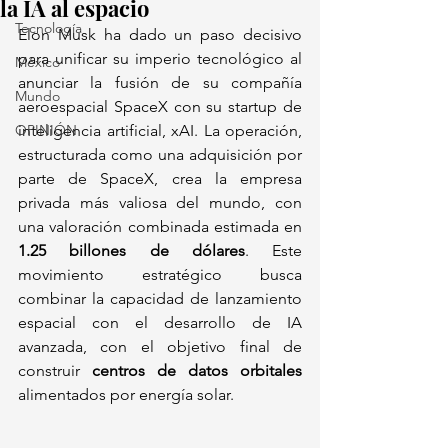
la IA al espacio
Tecnología
Elon Musk ha dado un paso decisivo 
para unificar su imperio tecnológico al 
México
anunciar la fusión de su compañía 
Mundo
aeroespacial SpaceX con su startup de 
OPINIÓN
inteligencia artificial, xAI. La operación, 
estructurada como una adquisición por 
parte de SpaceX, crea la empresa 
privada más valiosa del mundo, con 
una valoración combinada estimada en 
1.25 billones de dólares
. Este 
movimiento estratégico busca 
combinar la capacidad de lanzamiento 
espacial con el desarrollo de IA 
avanzada, con el objetivo final de 
construir 
centros de datos orbitales
alimentados por energía solar.