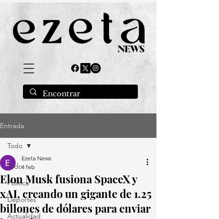
Entrada
Todo
Ezeta News
Todo
4 feb
Elon Musk fusiona SpaceX y
Política
xAI, creando un gigante de 1.25
Deportes
billones de dólares para enviar
Actualidad