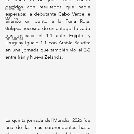
partidos con resultados que nadie 
Tecnología
esperaba: la debutante Cabo Verde le 
México
arrancó un punto a la Furia Roja, 
Bélgica necesitó de un autogol forzado 
Mundo
para rescatar el 1-1 ante Egipto, y 
OPINIÓN
Uruguay igualó 1-1 con Arabia Saudita 
en una jornada que también vio el 2-2 
entre Irán y Nueva Zelanda.
La quinta jornada del Mundial 2026 fue 
una de las más sorprendentes hasta 