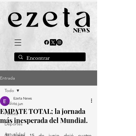
Entrada
Todo
Ezeta News
Todo
16 jun
EMPATE TOTAL; la jornada
Política
más inesperada del Mundial.
Deportes
Actualidad
El lunes 15 de junio dejó cuatro 