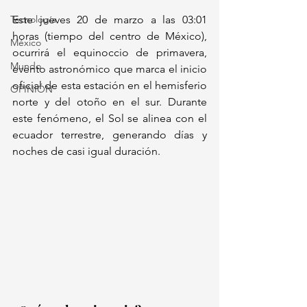
Tecnología
Este jueves 20 de marzo a las 03:01 
horas (tiempo del centro de México), 
México
ocurrirá el equinoccio de primavera, 
Mundo
evento astronómico que marca el inicio 
oficial de esta estación en el hemisferio 
OPINIÓN
norte y del otoño en el sur. Durante 
este fenómeno, el Sol se alinea con el 
ecuador terrestre, generando días y 
noches de casi igual duración.  