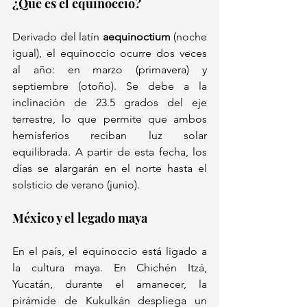
¿Qué es el equinoccio? 
Derivado del latín 
aequinoctium
 (noche 
igual), el equinoccio ocurre dos veces 
al año: en marzo (primavera) y 
septiembre (otoño). Se debe a la 
inclinación de 23.5 grados del eje 
terrestre, lo que permite que ambos 
hemisferios reciban luz solar 
equilibrada. A partir de esta fecha, los 
días se alargarán en el norte hasta el 
solsticio de verano (junio).  
México y el legado maya  
En el país, el equinoccio está ligado a 
la cultura maya. En Chichén Itzá, 
Yucatán, durante el amanecer, la 
pirámide de Kukulkán despliega un 