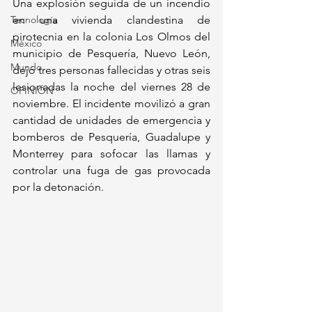
Una explosión seguida de un incendio 
Tecnología
en una vivienda clandestina de 
pirotecnia en la colonia Los Olmos del 
México
municipio de Pesquería, Nuevo León, 
Mundo
dejó tres personas fallecidas y otras seis 
lesionadas la noche del viernes 28 de 
OPINIÓN
noviembre. El incidente movilizó a gran 
cantidad de unidades de emergencia y 
bomberos de Pesquería, Guadalupe y 
Monterrey para sofocar las llamas y 
controlar una fuga de gas provocada 
por la detonación.