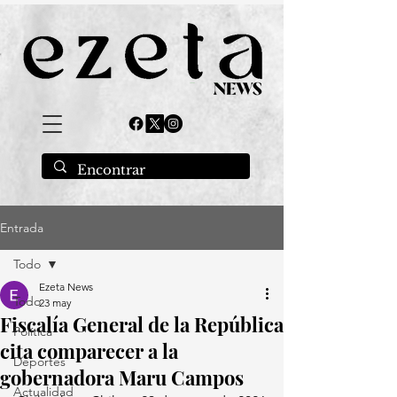
Entrada
Todo
Ezeta News
Todo
23 may
Fiscalía General de la República
Política
cita comparecer a la
Deportes
gobernadora Maru Campos
Actualidad