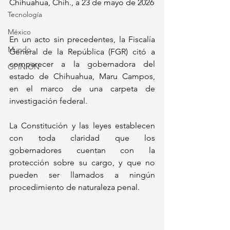
Chihuahua, Chih., a 23 de mayo de 2026
Tecnología
México
En un acto sin precedentes, la Fiscalía 
Mundo
General de la República (FGR) citó a 
comparecer a la gobernadora del 
OPINIÓN
estado de Chihuahua, Maru Campos, 
en el marco de una carpeta de 
investigación federal.
La Constitución y las leyes establecen 
con toda claridad que los 
gobernadores cuentan con la 
protección sobre su cargo, y que no 
pueden ser llamados a ningún 
procedimiento de naturaleza penal.