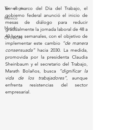
Tecnología
En el marco del Día del Trabajo, el 
gobierno federal anunció el inicio de 
México
mesas de diálogo para reducir 
Mundo
gradualmente la jornada laboral de 48 a 
40 horas semanales, con el objetivo de 
OPINIÓN
implementar este cambio 
“de manera 
consensuada”
 hacia 2030. La medida, 
promovida por la presidenta Claudia 
Sheinbaum y el secretario del Trabajo, 
Marath Bolaños, busca 
“dignificar la 
vida de los trabajadores”
, aunque 
enfrenta resistencias del sector 
empresarial. 