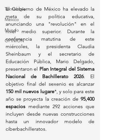
Tecnología
El Gobierno de México ha elevado la 
meta de su política educativa, 
México
anunciando una "revolución" en el 
Mundo
nivel medio superior. Durante la 
conferencia matutina de este 
OPINIÓN
miércoles, la presidenta Claudia 
Sheinbaum y el secretario de 
Educación Pública, Mario Delgado, 
presentaron el 
Plan Integral del Sistema 
Nacional de Bachillerato 2026
. El 
objetivo final del sexenio es alcanzar 
150 mil nuevos lugare
*, y solo para este 
año se proyecta la creación de 
95,400 
espacios
 mediante 292 acciones que 
incluyen desde nuevas construcciones 
hasta un innovador modelo de 
ciberbachilleratos.