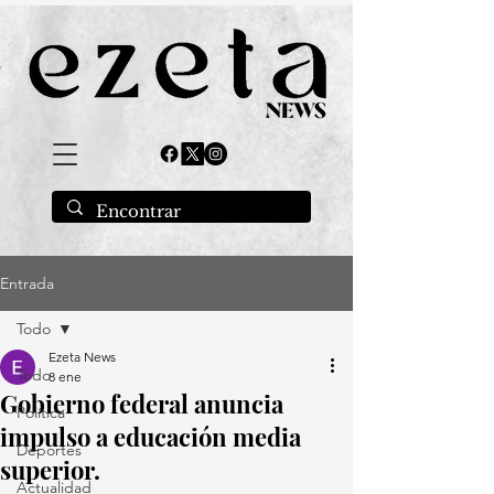
Entrada
Todo
Ezeta News
Todo
8 ene
Gobierno federal anuncia
Política
impulso a educación media
Deportes
superior.
Actualidad