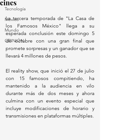
cines
Tecnología
La tercera temporada de "La Casa de 
México
los Famosos México" llega a su 
Mundo
esperada conclusión este domingo 5 
OPINIÓN
de octubre con una gran final que 
promete sorpresas y un ganador que se 
llevará 4 millones de pesos. 
El reality show, que inició el 27 de julio 
con 15 famosos compitiendo, ha 
mantenido a la audiencia en vilo 
durante más de dos meses y ahora 
culmina con un evento especial que 
incluye modificaciones de horario y 
transmisiones en plataformas múltiples.