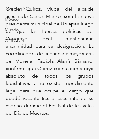
Tecnología
Grecia Quiroz, viuda del alcalde 
asesinado Carlos Manzo, será la nueva 
México
presidenta municipal de Uruapan luego 
Mundo
de que las fuerzas políticas del 
Congreso local manifestaran 
OPINIÓN
unanimidad para su designación. La 
coordinadora de la bancada mayoritaria 
de Morena, Fabiola Alanís Sámano, 
confirmó que Quiroz cuenta con apoyo 
absoluto de todos los grupos 
legislativos y no existe impedimento 
legal para que ocupe el cargo que 
quedó vacante tras el asesinato de su 
esposo durante el Festival de las Velas 
del Día de Muertos.