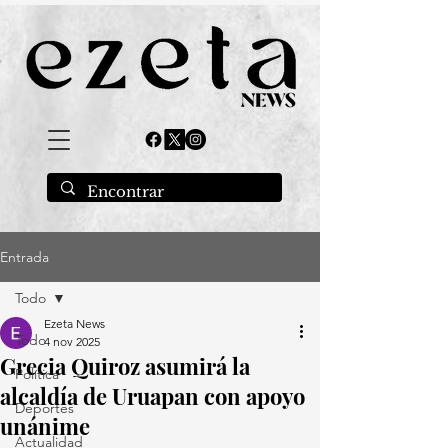
Entrada
Todo
Ezeta News
Todo
4 nov 2025
Grecia Quiroz asumirá la
Política
alcaldía de Uruapan con apoyo
Deportes
unánime
Actualidad