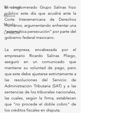
Tecnología
El conglomerado Grupo Salinas hizo 
público este día que acudirá ante la 
México
Corte Interamericana de Derechos 
Mundo
Humanos, argumentando enfrentar una 
"sistemática persecución" por parte del 
OPINIÓN
gobierno federal mexicano. 
La empresa, encabezada por el 
empresario Ricardo Salinas Pliego, 
aseguró en un comunicado que 
mantiene su voluntad de pago, pero 
que este debe ajustarse estrictamente a 
las resoluciones del Servicio de 
Administración Tributaria (SAT) y a las 
sentencias de los tribunales nacionales, 
las cuales, según la firma, establecen 
que "no procede el doble cobro" de 
los créditos fiscales en disputa.