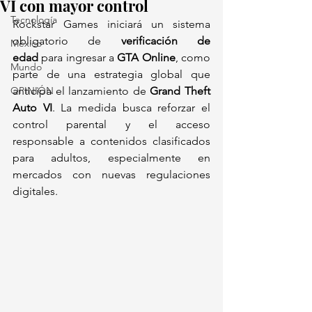
VI con mayor control
Tecnología
Rockstar Games iniciará un sistema 
obligatorio de 
verificación de 
México
edad
 para ingresar a 
GTA Online
, como 
Mundo
parte de una estrategia global que 
OPINIÓN
anticipa el lanzamiento de 
Grand Theft 
Auto VI
. La medida busca reforzar el 
control parental y el acceso 
responsable a contenidos clasificados 
para adultos, especialmente en 
mercados con nuevas regulaciones 
digitales.