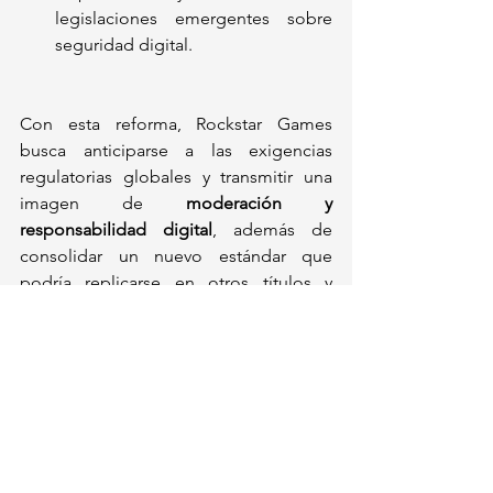
legislaciones emergentes sobre 
seguridad digital.
Con esta reforma, Rockstar Games 
busca anticiparse a las exigencias 
regulatorias globales y transmitir una 
imagen de 
moderación y 
responsabilidad digital
, además de 
consolidar un nuevo estándar que 
podría replicarse en otros títulos y 
plataformas.
¿Será esta política el inicio de una 
normativa global que obligue a 
empresas de videojuegos a verificar 
edad? El mundo gamer está pendiente, 
y GTA VI podría marcar un punto de 