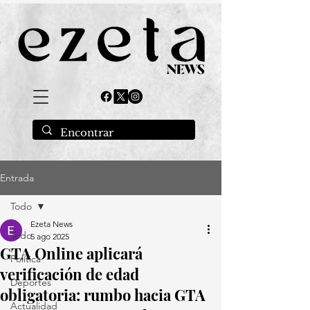
Entrada
Todo
Ezeta News
Todo
5 ago 2025
GTA Online aplicará
Política
verificación de edad
Deportes
obligatoria: rumbo hacia GTA
Actualidad