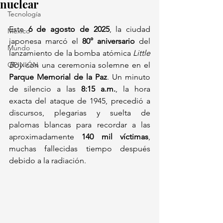
nuclear
Tecnología
Este 
6 de agosto de 2025
, la ciudad 
México
japonesa marcó el 
80° aniversario
 del 
Mundo
lanzamiento de la bomba atómica 
Little 
OPINIÓN
Boy
 con una ceremonia solemne en el 
Parque Memorial de la Paz
. Un minuto 
de silencio a las 
8:15 a.m.
, la hora 
exacta del ataque de 1945, precedió a 
discursos, plegarias y suelta de 
palomas blancas para recordar a las 
aproximadamente 
140 mil víctimas
, 
muchas fallecidas tiempo después 
debido a la radiación.