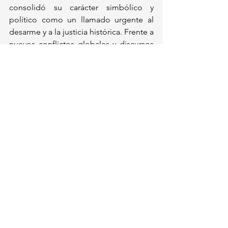
consolidó su carácter simbólico y 
político como un llamado urgente al 
desarme y a la justicia histórica. Frente a 
nuevos conflictos globales y discursos 
que legitiman el poder armamentista, 
los recuerdos vivos de los hibakusha y 
los discursos diplomáticos reafirman la 
necesidad de no olvidar ni permitir que 
la humanidad repita esos errores.
Mundo
Ver todo
Entradas recientes