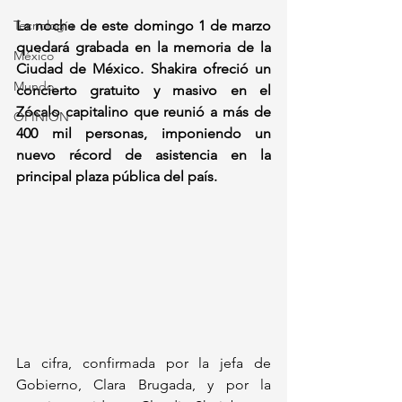
Tecnología
La noche de este domingo 1 de marzo 
quedará grabada en la memoria de la 
México
Ciudad de México. Shakira ofreció un 
Mundo
concierto gratuito y masivo en el 
Zócalo capitalino que reunió a más de 
OPINIÓN
400 mil personas, imponiendo un 
nuevo récord de asistencia en la 
principal plaza pública del país.
La cifra, confirmada por la jefa de 
Gobierno, Clara Brugada, y por la 