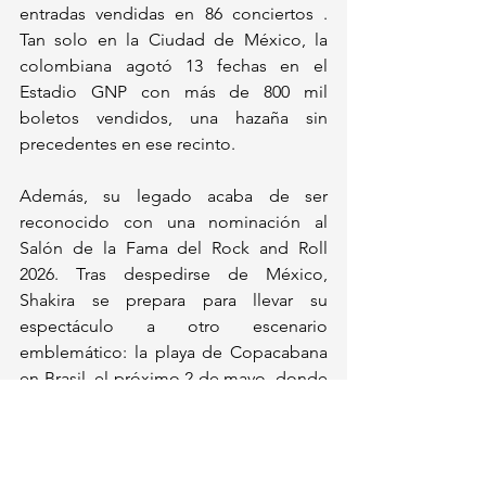
entradas vendidas en 86 conciertos . 
Tan solo en la Ciudad de México, la 
colombiana agotó 13 fechas en el 
Estadio GNP con más de 800 mil 
boletos vendidos, una hazaña sin 
precedentes en ese recinto. 
Además, su legado acaba de ser 
reconocido con una nominación al 
Salón de la Fama del Rock and Roll 
2026. Tras despedirse de México, 
Shakira se prepara para llevar su 
espectáculo a otro escenario 
emblemático: la playa de Copacabana 
en Brasil, el próximo 2 de mayo, donde 
se espera una asistencia de al menos 
un millón de personas.
Actualidad