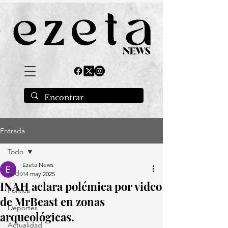
Entrada
Todo
Ezeta News
Todo
14 may 2025
INAH aclara polémica por video
Política
de MrBeast en zonas
Deportes
arqueológicas.
Actualidad