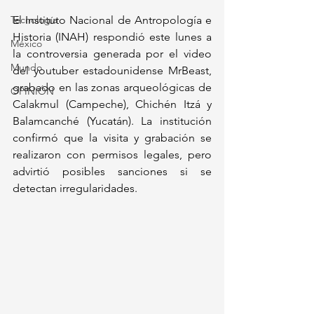
Tecnología
El Instituto Nacional de Antropología e 
Historia (INAH) respondió este lunes a 
México
la controversia generada por el video 
Mundo
del youtuber estadounidense MrBeast, 
grabado en las zonas arqueológicas de 
OPINIÓN
Calakmul (Campeche), Chichén Itzá y 
Balamcanché (Yucatán). La institución 
confirmó que la visita y grabación se 
realizaron con permisos legales, pero 
advirtió posibles sanciones si se 
detectan irregularidades.  