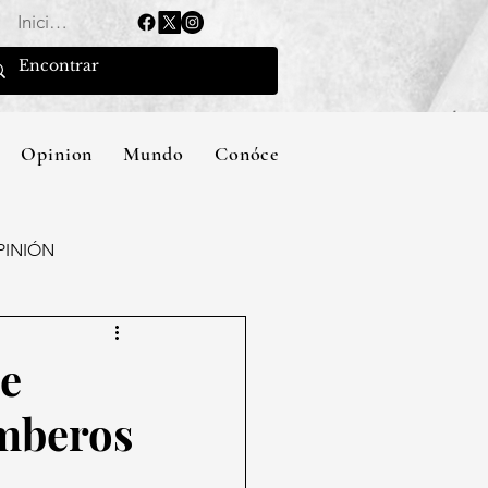
Iniciar sesión
Opinion
Mundo
Conócenos
PINIÓN
de
omberos