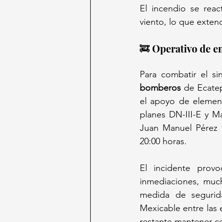
El incendio se reac
viento, lo que extend
🚒 Operativo de e
Para combatir el s
bomberos
 de Ecate
el apoyo de element
planes DN-III-E y M
Juan Manuel Pérez C
20:00 horas.
El incidente prov
inmediaciones, muc
medida de segurida
Mexicable entre las 
restante mantener ce