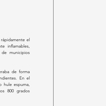
 rápidamente el 
 inflamables, 
de municipios 
eraba de forma 
dientes. En el 
o hule espuma, 
los 800 grados 