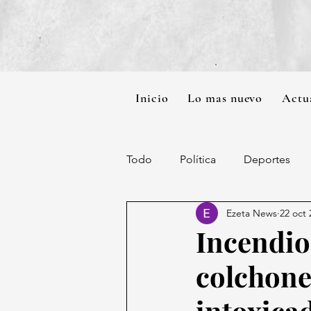
Inicio
Lo mas nuevo
Actu
Todo
Política
Deportes
Ezeta News
22 oct 
Incendio
colchone
intoxica