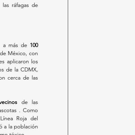
las ráfagas de 
ró a más de 
100 
 de México, con 
 aplicaron los 
os de la CDMX, 
n cerca de las 
vecinos
 de las 
ascotas . Como 
ínea Roja del 
 a la población 
umo tóxico.