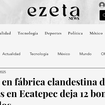
alidad
Tecnología
Deportes
Política
México
Actualidad
Tecnología
México
Mundo
O
2025
 en fábrica clandestina 
s en Ecatepec deja 12 b
dos