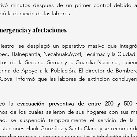
tivó minutos después de un primer control debido a 
ió la duración de las labores.
mergencia y afectaciones
iniestro, se desplegó un operativo masivo que integ
pec, Tlalnepantla, Nezahualcóyotl, Tecámac y la Ciudad
os de la Sedena, Semar y la Guardia Nacional, quienes
arina de Apoyo a la Población. El director de Bomber
ova, informó que las labores de extinción concluyero
ocó la 
evacuación preventiva de entre 200 y 500 
hos de los cuales salieron de sus hogares con sus m
d, se suspendió temporalmente el servicio de la L
estaciones Hank González y Santa Clara, y se recomendó
rradas puertas y ventanas para evitar la inhalación de h