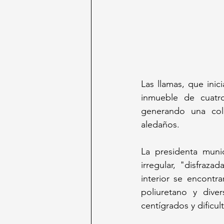
Las llamas, que ini
inmueble de cuatro
generando una col
aledaños.
La presidenta muni
irregular, "disfraz
interior se encontr
poliuretano y dive
centígrados y dificul