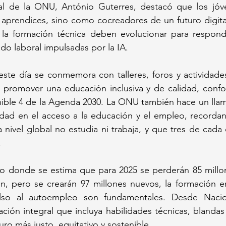
al de la ONU, António Guterres, destacó que los jóv
aprendices, sino como cocreadores de un futuro digital
y la formación técnica deben evolucionar para responde
o laboral impulsadas por la IA.
ste día se conmemora con talleres, foros y actividades
n promover una educación inclusiva y de calidad, confo
ible 4 de la Agenda 2030. La ONU también hace un llama
dad en el acceso a la educación y el empleo, recorda
 nivel global no estudia ni trabaja, y que tres de cada 
.
io donde se estima que para 2025 se perderán 85 millo
ón, pero se crearán 97 millones nuevos, la formación e
ulso al autoempleo son fundamentales. Desde Nacio
ón integral que incluya habilidades técnicas, blandas y
uro más justo, equitativo y sostenible.