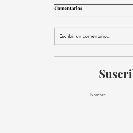
Comentarios
Escribir un comentario...
Una Atari de 1977 derrota a la
inteligencia artificial
moderna en una partida de
Suscri
ajedrez
Nombre