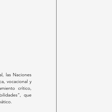
l, las Naciones 
, vocacional y 
iento crítico, 
ilidades”, que 
mático.