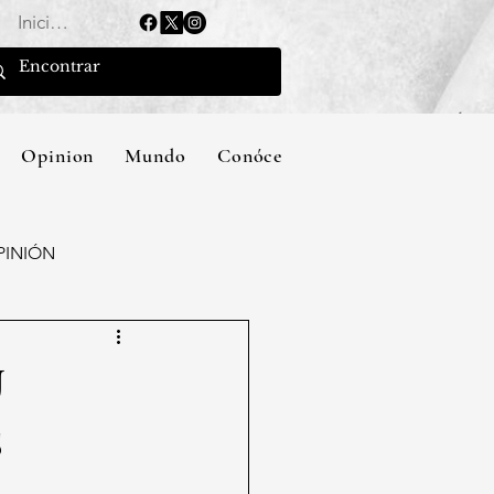
Iniciar sesión
Opinion
Mundo
Conócenos
PINIÓN
U
s