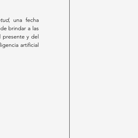
ntud
, una fecha 
e brindar a las 
 presente y del 
encia artificial 