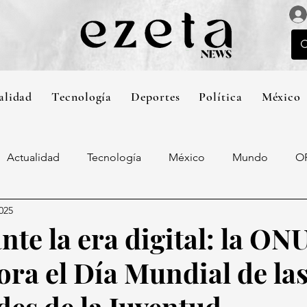
alidad
Tecnología
Deportes
Política
México
Actualidad
Tecnología
México
Mundo
O
2025
nte la era digital: la ON
a el Día Mundial de la
des de la Juventud.