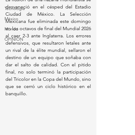
desvaneció en el césped del Estadio 
Tecnología
Ciudad de México. La Selección 
México
Mexicana fue eliminada este domingo 
en los octavos de final del Mundial 2026 
Mundo
al caer 2-3 ante Inglaterra. Los errores 
OPINIÓN
defensivos, que resultaron letales ante 
un rival de la élite mundial, sellaron el 
destino de un equipo que soñaba con 
dar el salto de calidad. Con el pitido 
final, no solo terminó la participación 
del Tricolor en la Copa del Mundo, sino 
que se cerró un ciclo histórico en el 
banquillo.