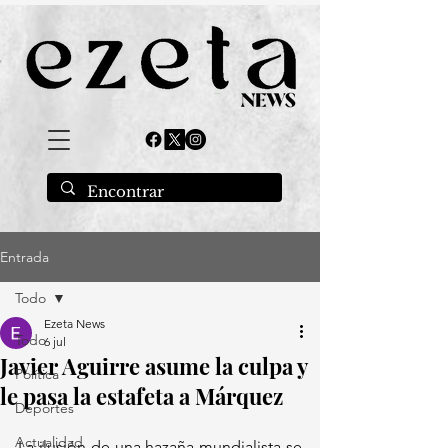
Entrada
Todo
Ezeta News
Todo
6 jul
Javier Aguirre asume la culpa y
Política
le pasa la estafeta a Márquez
Deportes
Actualidad
La ilusión de una hazaña mundialista se 