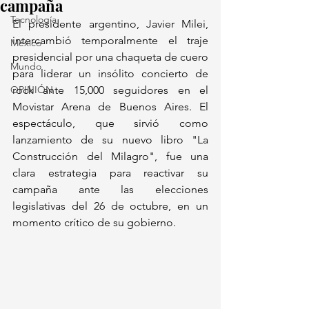
campaña
Tecnología
El presidente argentino, Javier Milei, 
intercambió temporalmente el traje 
México
presidencial por una chaqueta de cuero 
Mundo
para liderar un insólito concierto de 
OPINIÓN
rock ante 15,000 seguidores en el 
Movistar Arena de Buenos Aires. El 
espectáculo, que sirvió como 
lanzamiento de su nuevo libro "La 
Construcción del Milagro", fue una 
clara estrategia para reactivar su 
campaña ante las elecciones 
legislativas del 26 de octubre, en un 
momento crítico de su gobierno. 