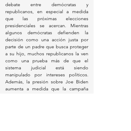
debate entre demócratas y 
republicanos, en especial a medida 
que las próximas elecciones 
presidenciales se acercan. Mientras 
algunos demócratas defienden la 
decisión como una acción justa por 
parte de un padre que busca proteger 
a su hijo, muchos republicanos la ven 
como una prueba más de que el 
sistema judicial está siendo 
manipulado por intereses políticos. 
Además, la presión sobre Joe Biden 
aumenta a medida que la campaña 
electoral se intensifica y la figura de 
Hunter sigue siendo un punto de 
ataque constante por parte de la 
oposición.
En resumen, el indulto otorgado por 