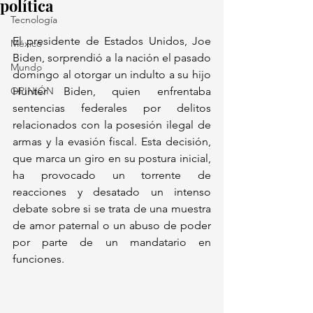
política
Tecnología
El presidente de Estados Unidos, Joe 
México
Biden, sorprendió a la nación el pasado 
Mundo
domingo al otorgar un indulto a su hijo 
OPINIÓN
Hunter Biden, quien enfrentaba 
sentencias federales por delitos 
relacionados con la posesión ilegal de 
armas y la evasión fiscal. Esta decisión, 
que marca un giro en su postura inicial, 
ha provocado un torrente de 
reacciones y desatado un intenso 
debate sobre si se trata de una muestra 
de amor paternal o un abuso de poder 
por parte de un mandatario en 
funciones.