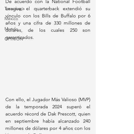
De acuerdo con la National Football 
Tecnología
League, el quarterback extendió su 
vínculo con los Bills de Buffalo por 6 
México
años y una cifra de 330 millones de 
Mundo
dólares, de los cuales 250 son 
garantizados.
OPINIÓN
Con ello, el Jugador Más Valioso (MVP) 
de la temporada 2024 superó el 
acuerdo récord de Dak Prescott, quien 
en septiembre había alcanzado 240 
millones de dólares por 4 años con los 